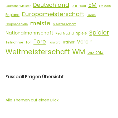
EM
Deutschland
EM 2016
Deutscher Meister
DFB-Pokal
Europameisterschaft
England
Finale
meiste
Meisterschaft
Gruppenspiele
Spieler
Nationalmannschaft
Spiele
Real Madrid
Tore
Verein
Tor
Trainer
Teilnahme
Torwart
Weltmeisterschaft
WM
WM 2014
Fussball Fragen Übersicht
Alle Themen auf einen Blick