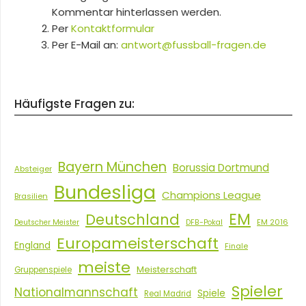
Kommentar hinterlassen werden.
Per
Kontaktformular
Per E-Mail an:
antwort@fussball-fragen.de
Häufigste Fragen zu:
Bayern München
Borussia Dortmund
Absteiger
Bundesliga
Champions League
Brasilien
EM
Deutschland
EM 2016
Deutscher Meister
DFB-Pokal
Europameisterschaft
England
Finale
meiste
Meisterschaft
Gruppenspiele
Spieler
Nationalmannschaft
Spiele
Real Madrid