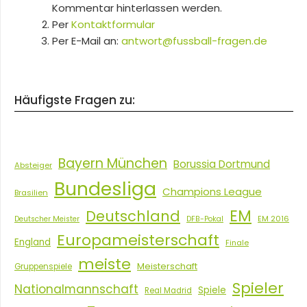
Kommentar hinterlassen werden.
Per
Kontaktformular
Per E-Mail an:
antwort@fussball-fragen.de
Häufigste Fragen zu:
Bayern München
Borussia Dortmund
Absteiger
Bundesliga
Champions League
Brasilien
EM
Deutschland
EM 2016
Deutscher Meister
DFB-Pokal
Europameisterschaft
England
Finale
meiste
Meisterschaft
Gruppenspiele
Spieler
Nationalmannschaft
Spiele
Real Madrid