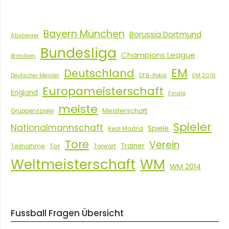
Bayern München
Borussia Dortmund
Absteiger
Bundesliga
Champions League
Brasilien
EM
Deutschland
EM 2016
Deutscher Meister
DFB-Pokal
Europameisterschaft
England
Finale
meiste
Meisterschaft
Gruppenspiele
Spieler
Nationalmannschaft
Spiele
Real Madrid
Tore
Verein
Tor
Trainer
Teilnahme
Torwart
Weltmeisterschaft
WM
WM 2014
Fussball Fragen Übersicht