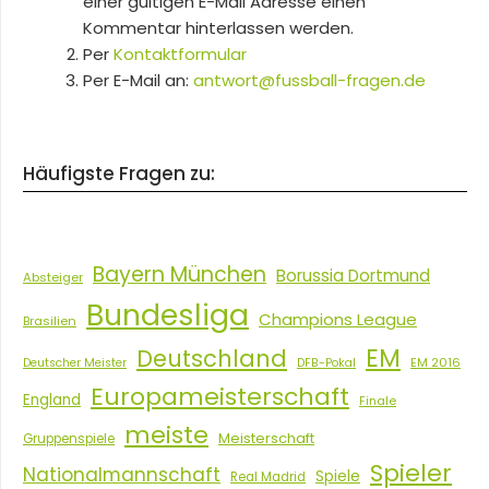
einer gültigen E-Mail Adresse einen
Kommentar hinterlassen werden.
Per
Kontaktformular
Per E-Mail an:
antwort@fussball-fragen.de
Häufigste Fragen zu:
Bayern München
Borussia Dortmund
Absteiger
Bundesliga
Champions League
Brasilien
EM
Deutschland
EM 2016
Deutscher Meister
DFB-Pokal
Europameisterschaft
England
Finale
meiste
Meisterschaft
Gruppenspiele
Spieler
Nationalmannschaft
Spiele
Real Madrid