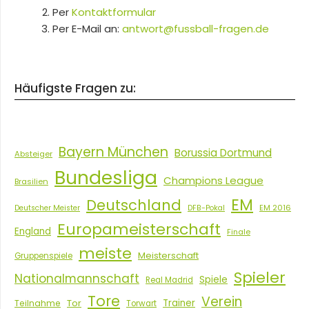
Per
Kontaktformular
Per E-Mail an:
antwort@fussball-fragen.de
Häufigste Fragen zu:
Bayern München
Borussia Dortmund
Absteiger
Bundesliga
Champions League
Brasilien
EM
Deutschland
EM 2016
Deutscher Meister
DFB-Pokal
Europameisterschaft
England
Finale
meiste
Meisterschaft
Gruppenspiele
Spieler
Nationalmannschaft
Spiele
Real Madrid
Tore
Verein
Tor
Trainer
Teilnahme
Torwart