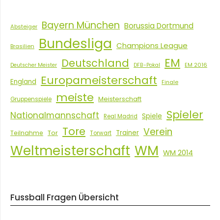
Bayern München
Borussia Dortmund
Absteiger
Bundesliga
Champions League
Brasilien
EM
Deutschland
EM 2016
Deutscher Meister
DFB-Pokal
Europameisterschaft
England
Finale
meiste
Meisterschaft
Gruppenspiele
Spieler
Nationalmannschaft
Spiele
Real Madrid
Tore
Verein
Tor
Trainer
Teilnahme
Torwart
Weltmeisterschaft
WM
WM 2014
Fussball Fragen Übersicht