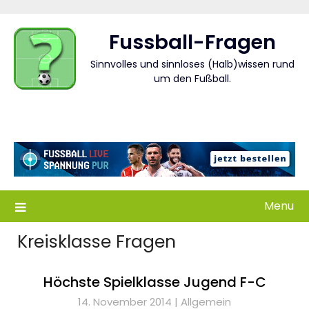
Skip
to
Fussball-Fragen
content
Sinnvolles und sinnloses (Halb)wissen rund
um den Fußball.
Menu
Kreisklasse Fragen
Höchste Spielklasse Jugend F-C
14. November 2014 |
Allgemein