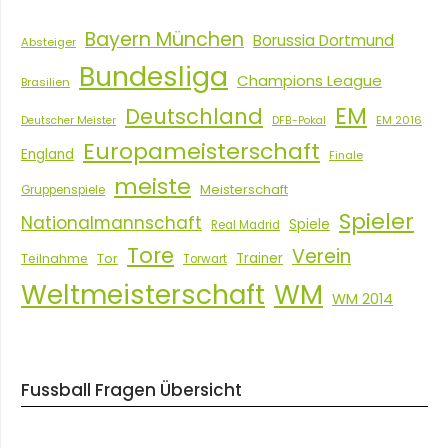
Bayern München
Borussia Dortmund
Absteiger
Bundesliga
Champions League
Brasilien
EM
Deutschland
EM 2016
Deutscher Meister
DFB-Pokal
Europameisterschaft
England
Finale
meiste
Meisterschaft
Gruppenspiele
Spieler
Nationalmannschaft
Spiele
Real Madrid
Tore
Verein
Tor
Trainer
Teilnahme
Torwart
Weltmeisterschaft
WM
WM 2014
Fussball Fragen Übersicht