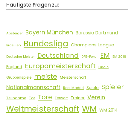
Häufigste Fragen zu:
Bayern München
Borussia Dortmund
Absteiger
Bundesliga
Champions League
Brasilien
EM
Deutschland
EM 2016
Deutscher Meister
DFB-Pokal
Europameisterschaft
England
Finale
meiste
Meisterschaft
Gruppenspiele
Spieler
Nationalmannschaft
Spiele
Real Madrid
Tore
Verein
Tor
Trainer
Teilnahme
Torwart
Weltmeisterschaft
WM
WM 2014