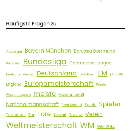
Häufigste Fragen zu:
Bayern München
Borussia Dortmund
Absteiger
Bundesliga
Champions League
Brasilien
EM
Deutschland
EM 2016
Deutscher Meister
DFB-Pokal
Europameisterschaft
England
Finale
meiste
Meisterschaft
Gruppenspiele
Spieler
Nationalmannschaft
Spiele
Real Madrid
Tore
Verein
Tor
Trainer
Teilnahme
Torwart
Weltmeisterschaft
WM
WM 2014