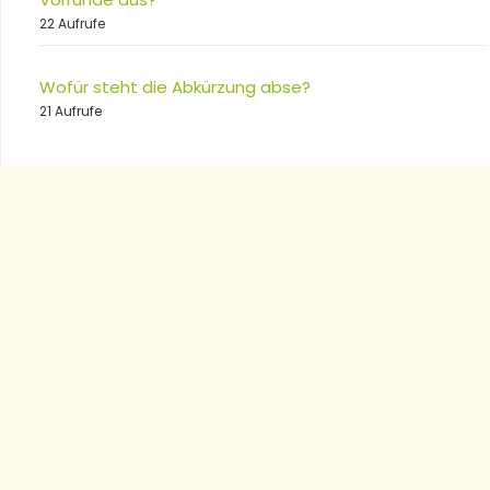
22 Aufrufe
Wofür steht die Abkürzung abse?
21 Aufrufe