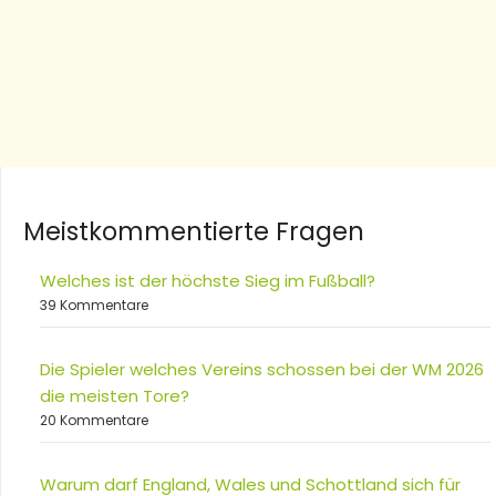
Meistkommentierte Fragen
Welches ist der höchste Sieg im Fußball?
39 Kommentare
Die Spieler welches Vereins schossen bei der WM 2026
die meisten Tore?
20 Kommentare
Warum darf England, Wales und Schottland sich für