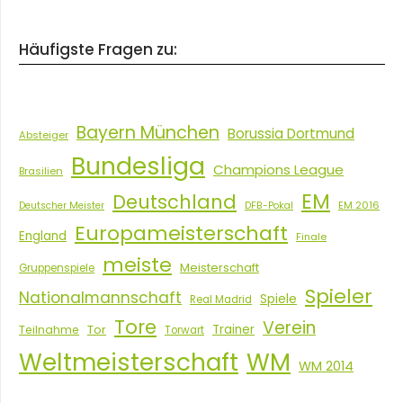
Häufigste Fragen zu:
Bayern München
Borussia Dortmund
Absteiger
Bundesliga
Champions League
Brasilien
EM
Deutschland
EM 2016
Deutscher Meister
DFB-Pokal
Europameisterschaft
England
Finale
meiste
Meisterschaft
Gruppenspiele
Spieler
Nationalmannschaft
Spiele
Real Madrid
Tore
Verein
Tor
Trainer
Teilnahme
Torwart
Weltmeisterschaft
WM
WM 2014