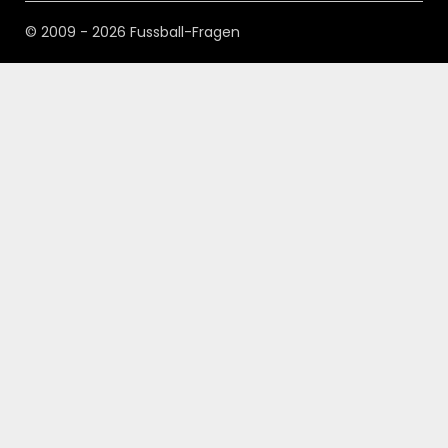
© 2009 - 2026 Fussball-Fragen