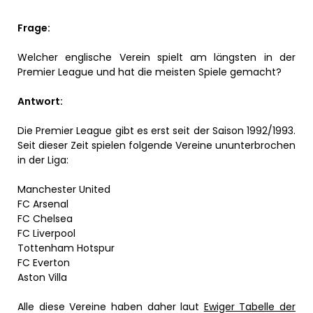
Frage:
Welcher englische Verein spielt am längsten in der
Premier League und hat die meisten Spiele gemacht?
Antwort:
Die Premier League gibt es erst seit der Saison 1992/1993.
Seit dieser Zeit spielen folgende Vereine ununterbrochen
in der Liga:
Manchester United
FC Arsenal
FC Chelsea
FC Liverpool
Tottenham Hotspur
FC Everton
Aston Villa
Alle diese Vereine haben daher laut
Ewiger Tabelle der