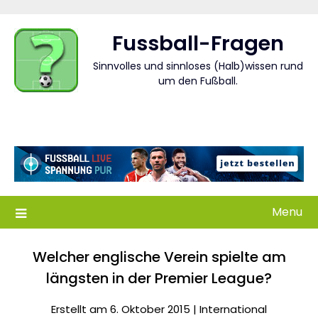
Skip
to
Fussball-Fragen
content
Sinnvolles und sinnloses (Halb)wissen rund
um den Fußball.
Menu
Welcher englische Verein spielte am
längsten in der Premier League?
Erstellt am 6. Oktober 2015 |
International