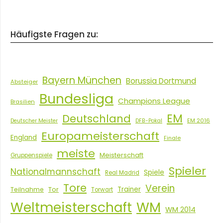
Häufigste Fragen zu:
Bayern München
Borussia Dortmund
Absteiger
Bundesliga
Champions League
Brasilien
EM
Deutschland
EM 2016
Deutscher Meister
DFB-Pokal
Europameisterschaft
England
Finale
meiste
Meisterschaft
Gruppenspiele
Spieler
Nationalmannschaft
Spiele
Real Madrid
Tore
Verein
Tor
Trainer
Teilnahme
Torwart
Weltmeisterschaft
WM
WM 2014