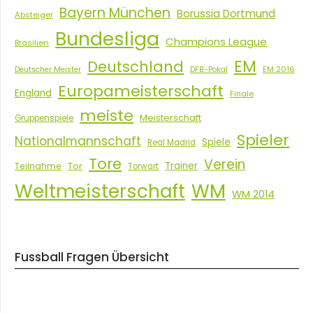
Bayern München
Borussia Dortmund
Absteiger
Bundesliga
Champions League
Brasilien
EM
Deutschland
EM 2016
Deutscher Meister
DFB-Pokal
Europameisterschaft
England
Finale
meiste
Meisterschaft
Gruppenspiele
Spieler
Nationalmannschaft
Spiele
Real Madrid
Tore
Verein
Tor
Trainer
Teilnahme
Torwart
Weltmeisterschaft
WM
WM 2014
Fussball Fragen Übersicht