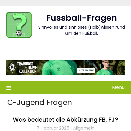
Skip
to
Fussball-Fragen
content
Sinnvolles und sinnloses (Halb)wissen rund
um den Fußball.
Menu
C-Jugend Fragen
Was bedeutet die Abkürzung FB, FJ?
7. Februar 2025 |
Allgemein