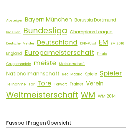
Bayern München
Borussia Dortmund
Absteiger
Bundesliga
Champions League
Brasilien
EM
Deutschland
EM 2016
Deutscher Meister
DFB-Pokal
Europameisterschaft
England
Finale
meiste
Meisterschaft
Gruppenspiele
Spieler
Nationalmannschaft
Spiele
Real Madrid
Tore
Verein
Tor
Trainer
Teilnahme
Torwart
Weltmeisterschaft
WM
WM 2014
Fussball Fragen Übersicht