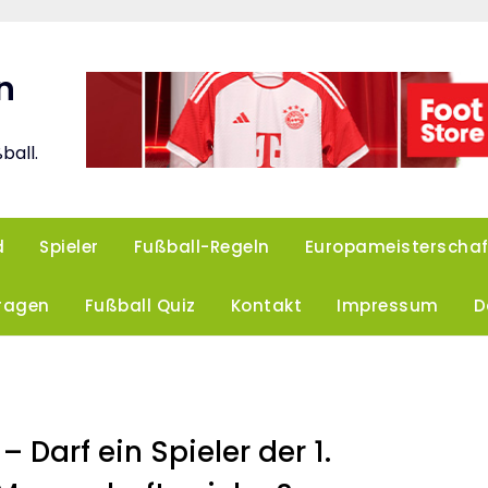
n
ball.
d
Spieler
Fußball-Regeln
Europameisterschaf
Fragen
Fußball Quiz
Kontakt
Impressum
D
 Darf ein Spieler der 1.