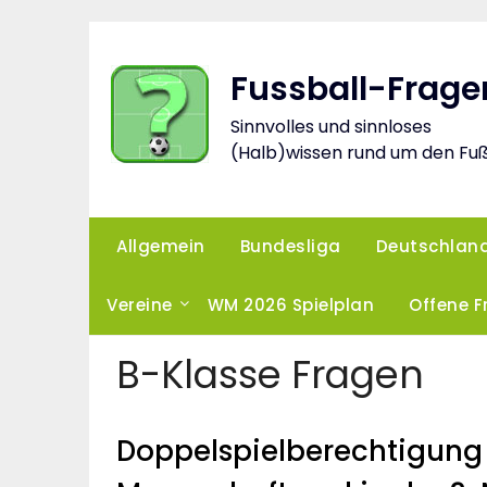
Skip
to
content
Fussball-Frage
Sinnvolles und sinnloses
(Halb)wissen rund um den Fuß
Allgemein
Bundesliga
Deutschlan
Vereine
WM 2026 Spielplan
Offene 
B-Klasse Fragen
Doppelspielberechtigung –