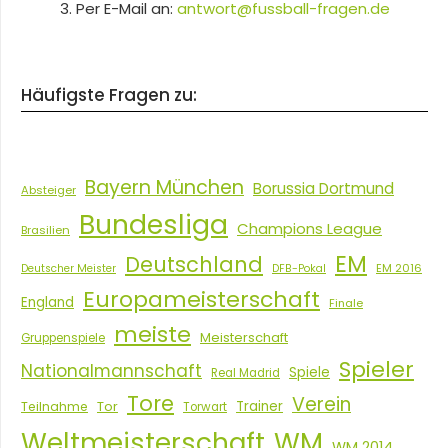
Per E-Mail an:
antwort@fussball-fragen.de
Häufigste Fragen zu:
Bayern München
Borussia Dortmund
Absteiger
Bundesliga
Champions League
Brasilien
EM
Deutschland
EM 2016
Deutscher Meister
DFB-Pokal
Europameisterschaft
England
Finale
meiste
Meisterschaft
Gruppenspiele
Spieler
Nationalmannschaft
Spiele
Real Madrid
Tore
Verein
Tor
Trainer
Teilnahme
Torwart
Weltmeisterschaft
WM
WM 2014