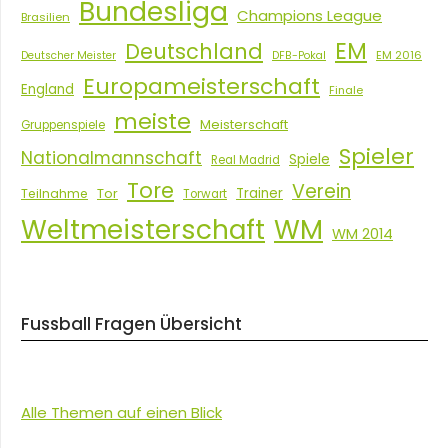
Bundesliga
Champions League
Brasilien
EM
Deutschland
EM 2016
Deutscher Meister
DFB-Pokal
Europameisterschaft
England
Finale
meiste
Meisterschaft
Gruppenspiele
Spieler
Nationalmannschaft
Spiele
Real Madrid
Tore
Verein
Tor
Trainer
Teilnahme
Torwart
Weltmeisterschaft
WM
WM 2014
Fussball Fragen Übersicht
Alle Themen auf einen Blick