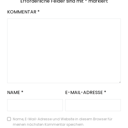
Erforderliche Felder sind mit
*
markiert
KOMMENTAR
*
NAME
*
E-MAIL-ADRESSE
*
Name, E-Mail-Adresse und Website in diesem Browser für
meinen nächsten Kommentar speichern.