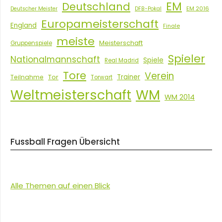
EM
Deutschland
EM 2016
Deutscher Meister
DFB-Pokal
Europameisterschaft
England
Finale
meiste
Meisterschaft
Gruppenspiele
Spieler
Nationalmannschaft
Spiele
Real Madrid
Tore
Verein
Tor
Trainer
Teilnahme
Torwart
Weltmeisterschaft
WM
WM 2014
Fussball Fragen Übersicht
Alle Themen auf einen Blick