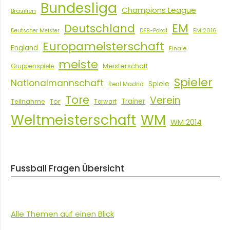
Bundesliga
Champions League
Brasilien
EM
Deutschland
EM 2016
Deutscher Meister
DFB-Pokal
Europameisterschaft
England
Finale
meiste
Meisterschaft
Gruppenspiele
Spieler
Nationalmannschaft
Spiele
Real Madrid
Tore
Verein
Tor
Trainer
Teilnahme
Torwart
Weltmeisterschaft
WM
WM 2014
Fussball Fragen Übersicht
Alle Themen auf einen Blick