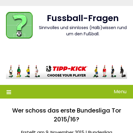
Skip
to
Fussball-Fragen
content
Sinnvolles und sinnloses (Halb)wissen rund
um den Fußball.
Menu
Wer schoss das erste Bundesliga Tor
2015/16?
Erstellt am 9. November 2015 |
Bundesliga