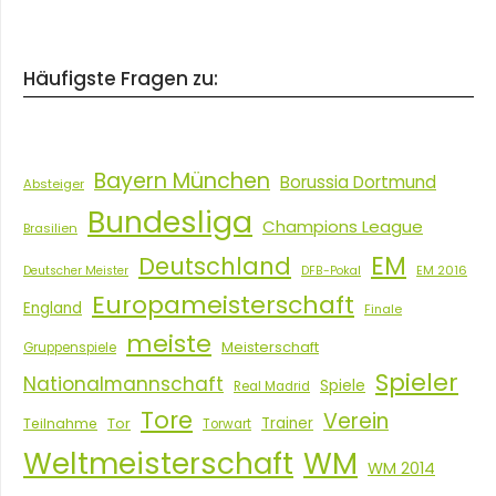
Häufigste Fragen zu:
Bayern München
Borussia Dortmund
Absteiger
Bundesliga
Champions League
Brasilien
EM
Deutschland
EM 2016
Deutscher Meister
DFB-Pokal
Europameisterschaft
England
Finale
meiste
Meisterschaft
Gruppenspiele
Spieler
Nationalmannschaft
Spiele
Real Madrid
Tore
Verein
Tor
Trainer
Teilnahme
Torwart
Weltmeisterschaft
WM
WM 2014