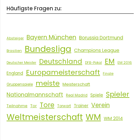
Häufigste Fragen zu:
Bayern München
Borussia Dortmund
Absteiger
Bundesliga
Champions League
Brasilien
EM
Deutschland
EM 2016
Deutscher Meister
DFB-Pokal
Europameisterschaft
England
Finale
meiste
Meisterschaft
Gruppenspiele
Spieler
Nationalmannschaft
Spiele
Real Madrid
Tore
Verein
Tor
Trainer
Teilnahme
Torwart
Weltmeisterschaft
WM
WM 2014