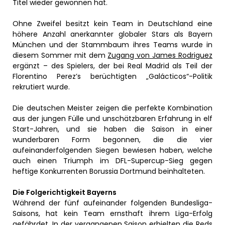
Titel wieder gewonnen hat.
Ohne Zweifel besitzt kein Team in Deutschland eine
höhere Anzahl anerkannter globaler Stars als Bayern
München und der Stammbaum ihres Teams wurde in
diesem Sommer mit dem
Zugang von James Rodriguez
ergänzt – des Spielers, der bei Real Madrid als Teil der
Florentino Perez’s berüchtigten „Galácticos“-Politik
rekrutiert wurde.
Die deutschen Meister zeigen die perfekte Kombination
aus der jungen Fülle und unschätzbaren Erfahrung in elf
Start-Jahren, und sie haben die Saison in einer
wunderbaren Form begonnen, die die vier
aufeinanderfolgenden Siegen bewiesen haben, welche
auch einen Triumph im DFL-Supercup-Sieg gegen
heftige Konkurrenten Borussia Dortmund beinhalteten.
Die Folgerichtigkeit Bayerns
Während der fünf aufeinander folgenden Bundesliga-
Saisons, hat kein Team ernsthaft ihrem Liga-Erfolg
gefährdet. In der vergangenen Saison erhielten die Reds