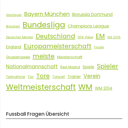
Bayern München
Borussia Dortmund
Absteiger
Bundesliga
Champions League
Brasilien
EM
Deutschland
EM 2016
Deutscher Meister
DFB-Pokal
Europameisterschaft
England
Finale
meiste
Meisterschaft
Gruppenspiele
Spieler
Nationalmannschaft
Spiele
Real Madrid
Tore
Verein
Tor
Trainer
Teilnahme
Torwart
Weltmeisterschaft
WM
WM 2014
Fussball Fragen Übersicht