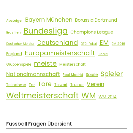
Bayern München
Borussia Dortmund
Absteiger
Bundesliga
Champions League
Brasilien
EM
Deutschland
EM 2016
Deutscher Meister
DFB-Pokal
Europameisterschaft
England
Finale
meiste
Meisterschaft
Gruppenspiele
Spieler
Nationalmannschaft
Spiele
Real Madrid
Tore
Verein
Tor
Trainer
Teilnahme
Torwart
Weltmeisterschaft
WM
WM 2014
Fussball Fragen Übersicht