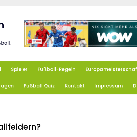
n
ball.
d
Spieler
Fußball-Regeln
Europameisterschaf
Fragen
Fußball Quiz
Kontakt
Impressum
D
allfeldern?