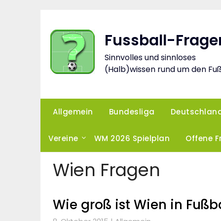
Skip
to
content
Fussball-Frage
Sinnvolles und sinnloses
(Halb)wissen rund um den Fuß
Allgemein
Bundesliga
Deutschlan
Vereine
WM 2026 Spielplan
Offene 
Wien Fragen
Wie groß ist Wien in Fußb