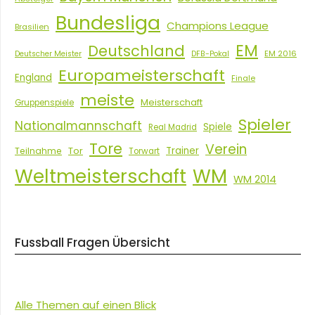
Bundesliga
Champions League
Brasilien
EM
Deutschland
EM 2016
Deutscher Meister
DFB-Pokal
Europameisterschaft
England
Finale
meiste
Meisterschaft
Gruppenspiele
Spieler
Nationalmannschaft
Spiele
Real Madrid
Tore
Verein
Tor
Trainer
Teilnahme
Torwart
Weltmeisterschaft
WM
WM 2014
Fussball Fragen Übersicht
Alle Themen auf einen Blick