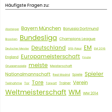
Häufigste Fragen zu:
Bayern München
Borussia Dortmund
Absteiger
Bundesliga
Champions League
Brasilien
EM
Deutschland
EM 2016
Deutscher Meister
DFB-Pokal
Europameisterschaft
England
Finale
meiste
Meisterschaft
Gruppenspiele
Spieler
Nationalmannschaft
Spiele
Real Madrid
Tore
Verein
Tor
Trainer
Teilnahme
Torwart
Weltmeisterschaft
WM
WM 2014