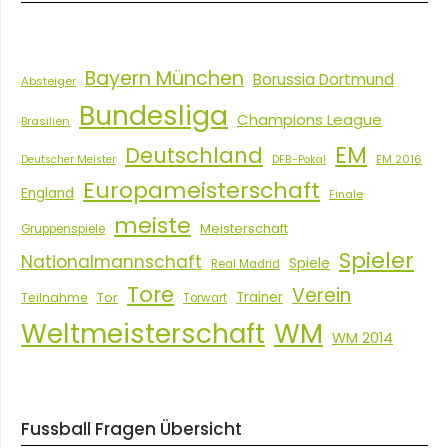
Bayern München
Borussia Dortmund
Absteiger
Bundesliga
Champions League
Brasilien
EM
Deutschland
EM 2016
Deutscher Meister
DFB-Pokal
Europameisterschaft
England
Finale
meiste
Meisterschaft
Gruppenspiele
Spieler
Nationalmannschaft
Spiele
Real Madrid
Tore
Verein
Tor
Trainer
Teilnahme
Torwart
Weltmeisterschaft
WM
WM 2014
Fussball Fragen Übersicht