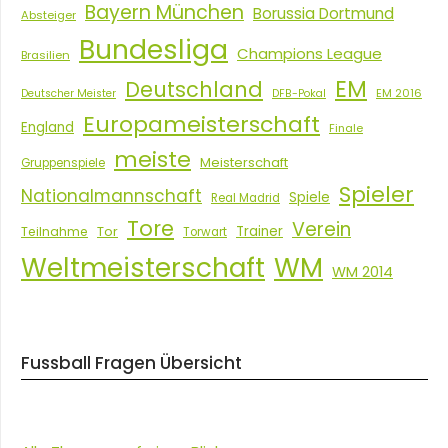
Bayern München
Borussia Dortmund
Absteiger
Bundesliga
Champions League
Brasilien
EM
Deutschland
EM 2016
Deutscher Meister
DFB-Pokal
Europameisterschaft
England
Finale
meiste
Meisterschaft
Gruppenspiele
Spieler
Nationalmannschaft
Spiele
Real Madrid
Tore
Verein
Tor
Trainer
Teilnahme
Torwart
Weltmeisterschaft
WM
WM 2014
Fussball Fragen Übersicht