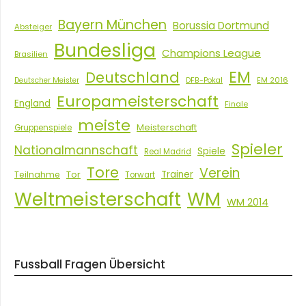
Bayern München
Borussia Dortmund
Absteiger
Bundesliga
Champions League
Brasilien
EM
Deutschland
EM 2016
Deutscher Meister
DFB-Pokal
Europameisterschaft
England
Finale
meiste
Meisterschaft
Gruppenspiele
Spieler
Nationalmannschaft
Spiele
Real Madrid
Tore
Verein
Tor
Trainer
Teilnahme
Torwart
Weltmeisterschaft
WM
WM 2014
Fussball Fragen Übersicht