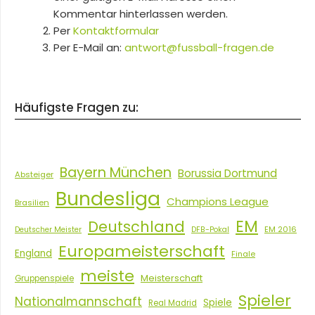
Kommentar hinterlassen werden.
Per
Kontaktformular
Per E-Mail an:
antwort@fussball-fragen.de
Häufigste Fragen zu:
Bayern München
Borussia Dortmund
Absteiger
Bundesliga
Champions League
Brasilien
EM
Deutschland
EM 2016
Deutscher Meister
DFB-Pokal
Europameisterschaft
England
Finale
meiste
Meisterschaft
Gruppenspiele
Spieler
Nationalmannschaft
Spiele
Real Madrid