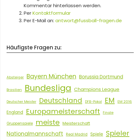
Kommentar hinterlassen werden.
Per
Kontaktformular
Per E-Mail an:
antwort@fussball-fragen.de
Häufigste Fragen zu:
Bayern München
Borussia Dortmund
Absteiger
Bundesliga
Champions League
Brasilien
EM
Deutschland
EM 2016
Deutscher Meister
DFB-Pokal
Europameisterschaft
England
Finale
meiste
Meisterschaft
Gruppenspiele
Spieler
Nationalmannschaft
Spiele
Real Madrid