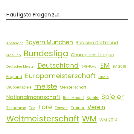
Häufigste Fragen zu:
Bayern München
Borussia Dortmund
Absteiger
Bundesliga
Champions League
Brasilien
EM
Deutschland
EM 2016
Deutscher Meister
DFB-Pokal
Europameisterschaft
England
Finale
meiste
Meisterschaft
Gruppenspiele
Spieler
Nationalmannschaft
Spiele
Real Madrid
Tore
Verein
Tor
Trainer
Teilnahme
Torwart
Weltmeisterschaft
WM
WM 2014