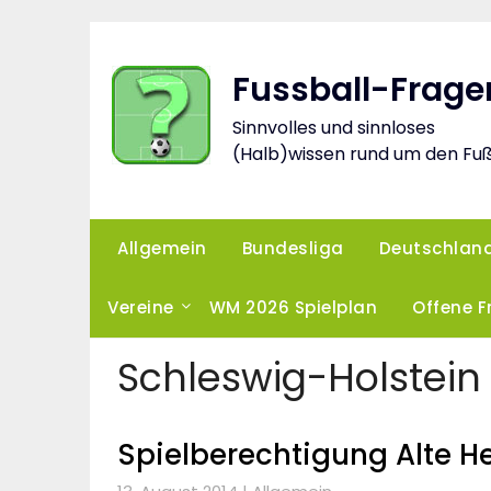
Skip
to
content
Fussball-Frage
Sinnvolles und sinnloses
(Halb)wissen rund um den Fuß
Allgemein
Bundesliga
Deutschlan
Vereine
WM 2026 Spielplan
Offene 
Schleswig-Holstein
Spielberechtigung Alte H