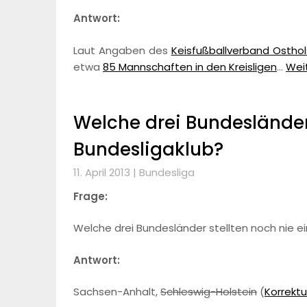
Antwort:
Laut Angaben des
Keisfußballverband Osthol
etwa
85 Mannschaften in den Kreisligen
…
Weit
Welche drei Bundesländer 
Bundesligaklub?
11. April 2013 |
Bundesliga
Frage:
Welche drei Bundesländer stellten noch nie ei
Antwort:
Sachsen-Anhalt,
Schleswig-Holstein
(
Korrekt