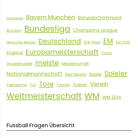
Bayern München
Borussia Dortmund
Absteiger
Bundesliga
Champions League
Brasilien
EM
Deutschland
EM 2016
Deutscher Meister
DFB-Pokal
Europameisterschaft
England
Finale
meiste
Meisterschaft
Gruppenspiele
Spieler
Nationalmannschaft
Spiele
Real Madrid
Tore
Verein
Tor
Trainer
Teilnahme
Torwart
Weltmeisterschaft
WM
WM 2014
Fussball Fragen Übersicht