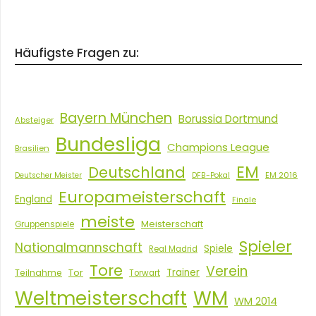
Häufigste Fragen zu:
Bayern München
Borussia Dortmund
Absteiger
Bundesliga
Champions League
Brasilien
EM
Deutschland
EM 2016
Deutscher Meister
DFB-Pokal
Europameisterschaft
England
Finale
meiste
Meisterschaft
Gruppenspiele
Spieler
Nationalmannschaft
Spiele
Real Madrid
Tore
Verein
Tor
Trainer
Teilnahme
Torwart
Weltmeisterschaft
WM
WM 2014