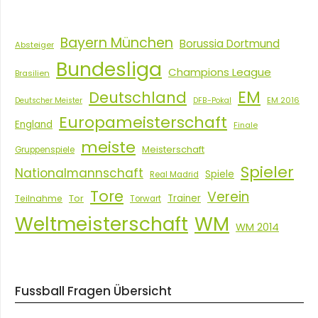
Bayern München
Borussia Dortmund
Absteiger
Bundesliga
Champions League
Brasilien
EM
Deutschland
EM 2016
Deutscher Meister
DFB-Pokal
Europameisterschaft
England
Finale
meiste
Meisterschaft
Gruppenspiele
Spieler
Nationalmannschaft
Spiele
Real Madrid
Tore
Verein
Tor
Trainer
Teilnahme
Torwart
Weltmeisterschaft
WM
WM 2014
Fussball Fragen Übersicht