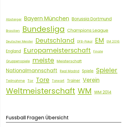
Bayern München
Borussia Dortmund
Absteiger
Bundesliga
Champions League
Brasilien
EM
Deutschland
EM 2016
Deutscher Meister
DFB-Pokal
Europameisterschaft
England
Finale
meiste
Meisterschaft
Gruppenspiele
Spieler
Nationalmannschaft
Spiele
Real Madrid
Tore
Verein
Tor
Trainer
Teilnahme
Torwart
Weltmeisterschaft
WM
WM 2014
Fussball Fragen Übersicht