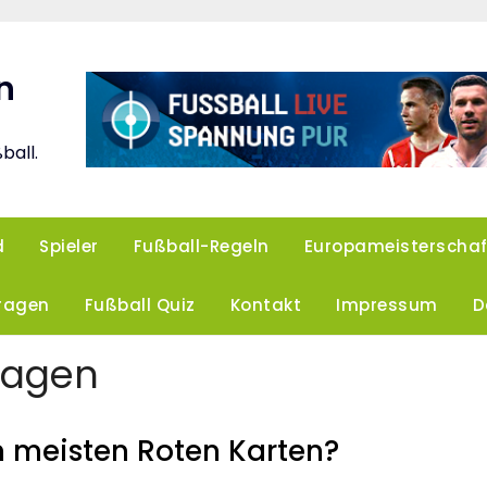
n
ball.
d
Spieler
Fußball-Regeln
Europameisterschaf
Fragen
Fußball Quiz
Kontakt
Impressum
D
ragen
n meisten Roten Karten?