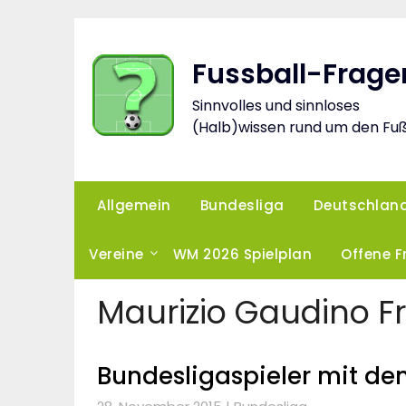
Skip
to
content
Fussball-Frage
Sinnvolles und sinnloses
(Halb)wissen rund um den Fuß
Allgemein
Bundesliga
Deutschlan
Vereine
WM 2026 Spielplan
Offene 
Maurizio Gaudino F
Bundesligaspieler mit de