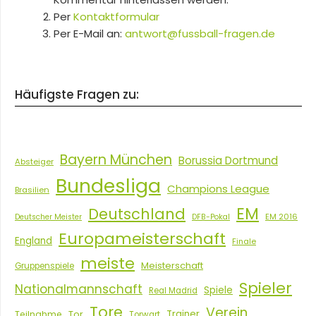
Per
Kontaktformular
Per E-Mail an:
antwort@fussball-fragen.de
Häufigste Fragen zu:
Bayern München
Borussia Dortmund
Absteiger
Bundesliga
Champions League
Brasilien
EM
Deutschland
EM 2016
Deutscher Meister
DFB-Pokal
Europameisterschaft
England
Finale
meiste
Meisterschaft
Gruppenspiele
Spieler
Nationalmannschaft
Spiele
Real Madrid
Tore
Verein
Tor
Trainer
Teilnahme
Torwart