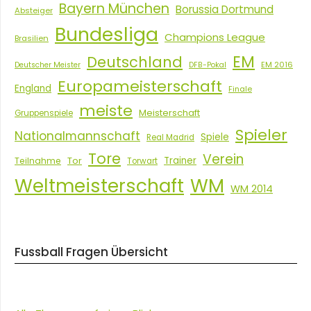
Bayern München
Borussia Dortmund
Absteiger
Bundesliga
Champions League
Brasilien
EM
Deutschland
EM 2016
Deutscher Meister
DFB-Pokal
Europameisterschaft
England
Finale
meiste
Meisterschaft
Gruppenspiele
Spieler
Nationalmannschaft
Spiele
Real Madrid
Tore
Verein
Tor
Trainer
Teilnahme
Torwart
Weltmeisterschaft
WM
WM 2014
Fussball Fragen Übersicht