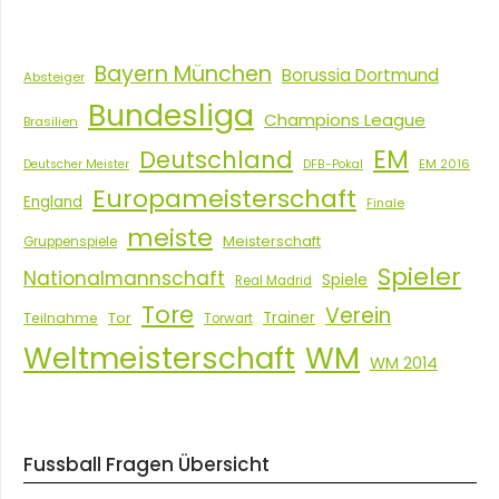
Bayern München
Borussia Dortmund
Absteiger
Bundesliga
Champions League
Brasilien
EM
Deutschland
EM 2016
Deutscher Meister
DFB-Pokal
Europameisterschaft
England
Finale
meiste
Meisterschaft
Gruppenspiele
Spieler
Nationalmannschaft
Spiele
Real Madrid
Tore
Verein
Tor
Trainer
Teilnahme
Torwart
Weltmeisterschaft
WM
WM 2014
Fussball Fragen Übersicht