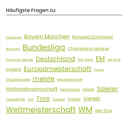
Häufigste Fragen zu:
Bayern München
Borussia Dortmund
Absteiger
Bundesliga
Champions League
Brasilien
EM
Deutschland
EM 2016
Deutscher Meister
DFB-Pokal
Europameisterschaft
England
Finale
meiste
Meisterschaft
Gruppenspiele
Spieler
Nationalmannschaft
Spiele
Real Madrid
Tore
Verein
Tor
Trainer
Teilnahme
Torwart
Weltmeisterschaft
WM
WM 2014