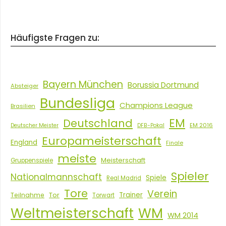
Häufigste Fragen zu:
Bayern München
Borussia Dortmund
Absteiger
Bundesliga
Champions League
Brasilien
EM
Deutschland
EM 2016
Deutscher Meister
DFB-Pokal
Europameisterschaft
England
Finale
meiste
Meisterschaft
Gruppenspiele
Spieler
Nationalmannschaft
Spiele
Real Madrid
Tore
Verein
Tor
Trainer
Teilnahme
Torwart
Weltmeisterschaft
WM
WM 2014