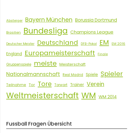
Bayern München
Borussia Dortmund
Absteiger
Bundesliga
Champions League
Brasilien
EM
Deutschland
EM 2016
Deutscher Meister
DFB-Pokal
Europameisterschaft
England
Finale
meiste
Meisterschaft
Gruppenspiele
Spieler
Nationalmannschaft
Spiele
Real Madrid
Tore
Verein
Tor
Trainer
Teilnahme
Torwart
Weltmeisterschaft
WM
WM 2014
Fussball Fragen Übersicht