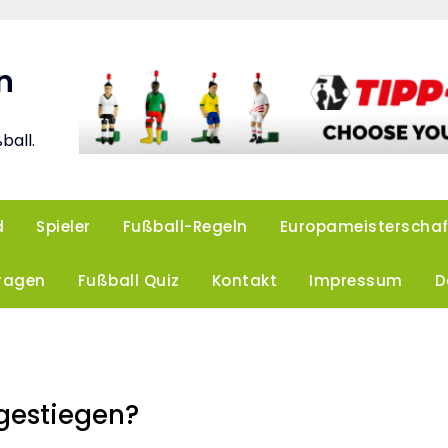
n
ball.
d
Spieler
Fußball-Regeln
Europameisterschaf
Fragen
Fußball Quiz
Kontakt
Impressum
D
bgestiegen?