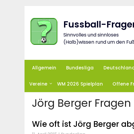
Skip
to
content
Fussball-Frage
Sinnvolles und sinnloses
(Halb)wissen rund um den Fuß
Allgemein
Bundesliga
Deutschlan
Vereine
WM 2026 Spielplan
Offene 
Jörg Berger Fragen
Wie oft ist Jörg Berger a