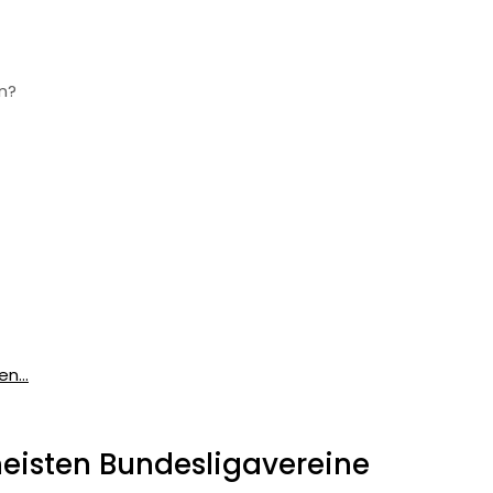
en?
n...
meisten Bundesligavereine