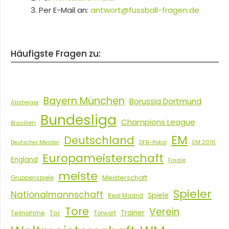
Per E-Mail an:
antwort@fussball-fragen.de
Häufigste Fragen zu:
Bayern München
Borussia Dortmund
Absteiger
Bundesliga
Champions League
Brasilien
EM
Deutschland
EM 2016
Deutscher Meister
DFB-Pokal
Europameisterschaft
England
Finale
meiste
Meisterschaft
Gruppenspiele
Spieler
Nationalmannschaft
Spiele
Real Madrid
Tore
Verein
Tor
Trainer
Teilnahme
Torwart