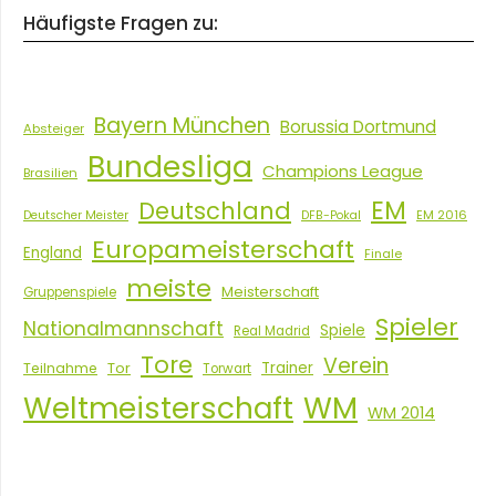
Häufigste Fragen zu:
Bayern München
Borussia Dortmund
Absteiger
Bundesliga
Champions League
Brasilien
EM
Deutschland
EM 2016
Deutscher Meister
DFB-Pokal
Europameisterschaft
England
Finale
meiste
Meisterschaft
Gruppenspiele
Spieler
Nationalmannschaft
Spiele
Real Madrid
Tore
Verein
Tor
Trainer
Teilnahme
Torwart
Weltmeisterschaft
WM
WM 2014