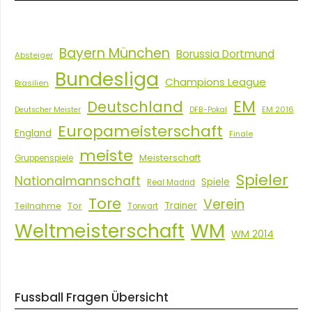
Bayern München
Borussia Dortmund
Absteiger
Bundesliga
Champions League
Brasilien
EM
Deutschland
EM 2016
Deutscher Meister
DFB-Pokal
Europameisterschaft
England
Finale
meiste
Meisterschaft
Gruppenspiele
Spieler
Nationalmannschaft
Spiele
Real Madrid
Tore
Verein
Tor
Trainer
Teilnahme
Torwart
Weltmeisterschaft
WM
WM 2014
Fussball Fragen Übersicht