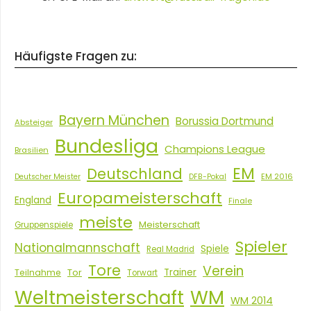
Häufigste Fragen zu:
Bayern München
Borussia Dortmund
Absteiger
Bundesliga
Champions League
Brasilien
EM
Deutschland
EM 2016
Deutscher Meister
DFB-Pokal
Europameisterschaft
England
Finale
meiste
Meisterschaft
Gruppenspiele
Spieler
Nationalmannschaft
Spiele
Real Madrid
Tore
Verein
Tor
Trainer
Teilnahme
Torwart
Weltmeisterschaft
WM
WM 2014