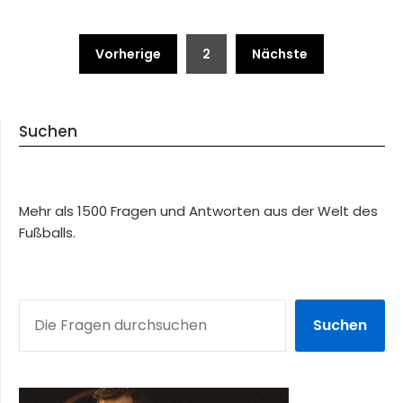
Beitragsnavigation
Vorherige
2
Nächste
Suchen
Mehr als 1500 Fragen und Antworten aus der Welt des
Fußballs.
SUCHEN
Suchen